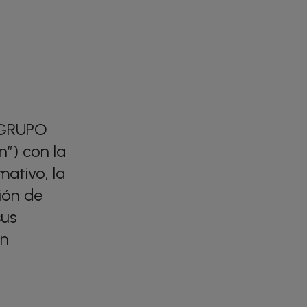
 GRUPO
”) con la
mativo, la
ión de
sus
un