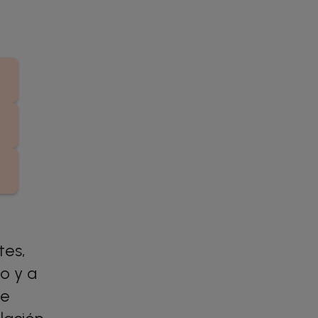
tes,
o y a
de