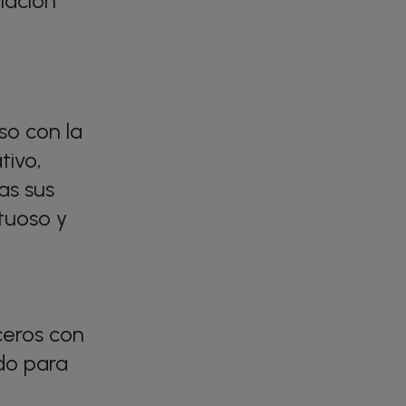
lación
o con la
tivo,
as sus
tuoso y
ceros con
ado para