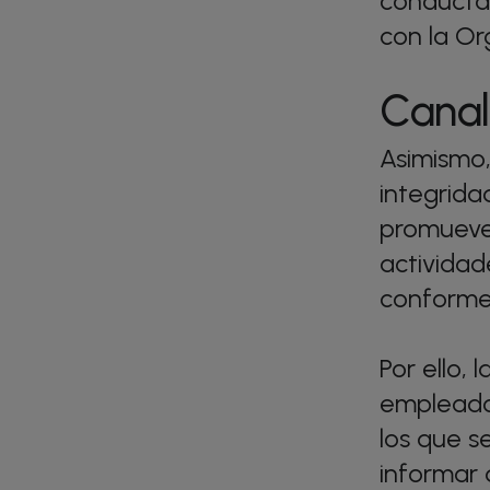
conducta 
con la Or
Canal
Asimismo
integrida
promueve
actividad
conforme 
Por ello,
empleados
los que s
informar 