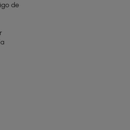
digo de
r
ía