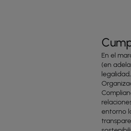
Cumpl
En el ma
(en adela
legalidad
Organiza
Complianc
relacione
entorno l
transpare
sostenibil