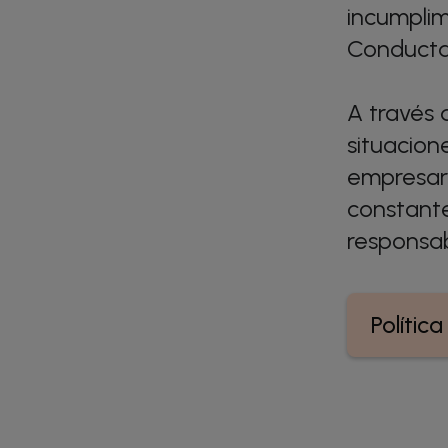
incumplim
Conducta 
A través 
situacion
empresar
constante
responsab
Polític